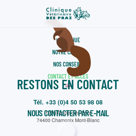
Passer
au
contenu
principal
BIENVENUE
NOTRE CHARTE
NOS CONSEILS
CONTACT ET ACCÈS
RESTONS EN CONTACT
Tél. +33 (0)4 50 53 98 08
NOUS CONTACTER PAR E-MAIL
1273 Route des Praz
74400 Chamonix Mont-Blanc